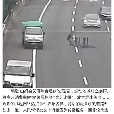
编造“山姆会员店熟食遭偷吃”谣言，煽动地域对立;刻意
将商超消费曲解为“阶层标签”“育儿比拼”，放大群体焦虑……
近期的几起网络热点事件表象各异，背后的流量收割套路却
如出一辙。人民锐评发文：流量应为传播服务，而非沦为逐