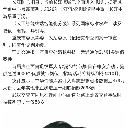
长江防总消息，当前长江流域已全面进入汛期，据流域
气象中心最新预测，2026年长江流域汛期涝旱并重，长江中
游旱重于涝。
《人工智能终端智能化分级》系列国家标准发布，涉及
眼镜、电视、耳机等。
重庆市委原常委、政法委原书记陆克华受贿案一审宣
判，陆克华被判死缓。
证监会通报，严肃查处清越科技、元道通信2起财务造假
案件。
首届央企面向退役军人专场招聘活动8日在雄安启动，提
供超过4000个优质就业岗位，招聘活动将持续到今年10月。
统计显示，中华骨髓库累计入库志愿捐献者数据近379万
人份，去年实现非血缘造血干细胞捐献2698例。
武汉交警何同原在暴雨中的高速公路上处置交通事故时
被撞殉职，年仅58岁。