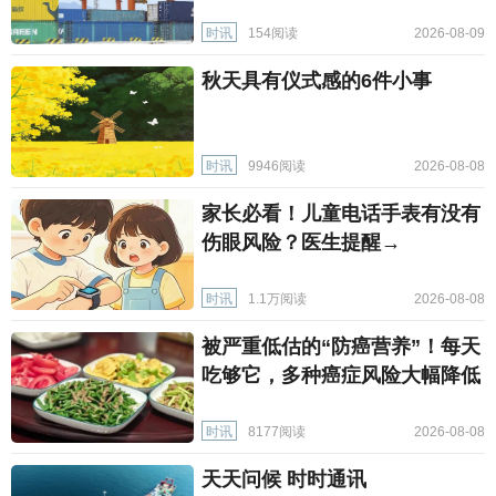
时讯
154阅读
2026-08-09
秋天具有仪式感的6件小事
时讯
9946阅读
2026-08-08
家长必看！儿童电话手表有没有
伤眼风险？医生提醒→
时讯
1.1万阅读
2026-08-08
被严重低估的“防癌营养”！每天
吃够它，多种癌症风险大幅降低
时讯
8177阅读
2026-08-08
天天问候 时时通讯