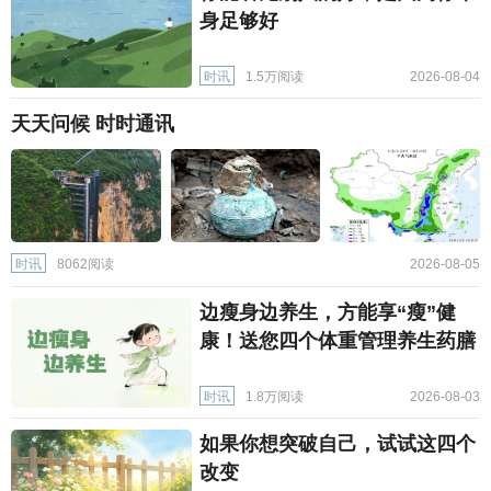
身足够好
时讯
1.5万阅读
2026-08-04
天天问候 时时通讯
时讯
8062阅读
2026-08-05
边瘦身边养生，方能享“瘦”健
康！送您四个体重管理养生药膳
时讯
1.8万阅读
2026-08-03
如果你想突破自己，试试这四个
改变