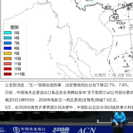
公安部消息，“五一”假期全国刑事、治安警情同比分别下降22.7%、7.6%。
日前，中国海关总署进出口食品安全局网站发布“关于新西兰a2公司部分婴幼
截至5日19时53分，2026年电影五一档总票房(含预售)突破7.5亿元。
5日，在2026伦敦世乒赛男团1/16决赛中，中国队以总比分3比0战胜澳大利