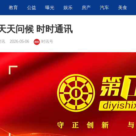
教育
公益
曝光
娱乐
房产
汽车
美食
天天问候 时时通讯
时讯
2026-05-06
时讯号