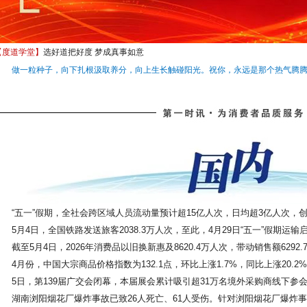
【度道学堂】
选好道把好度 梦成真事如意
做一粒种子，向下扎根汲取养分，向上生长触碰阳光。祝你，永远是那个热气腾腾
“五一”假期，全社会跨区域人员流动量预计超15亿人次，日均超3亿人次，
5月4日，全国铁路发送旅客2038.3万人次，至此，4月29日“五一”假期运输
截至5月4日，2026年消费品以旧换新惠及8620.4万人次，带动销售额6292.
4月份，中国大宗商品价格指数为132.1点，环比上涨1.7%，同比上涨20.2
5日，第139届广交会闭幕，本届展会累计吸引超31万名境外采购商线下参
湖南浏阳烟花厂爆炸事故已致26人死亡、61人受伤。针对浏阳烟花厂爆炸事