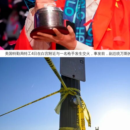
美国特勤局特工4日在白宫附近与一名枪手发生交火，事发前，副总统万斯