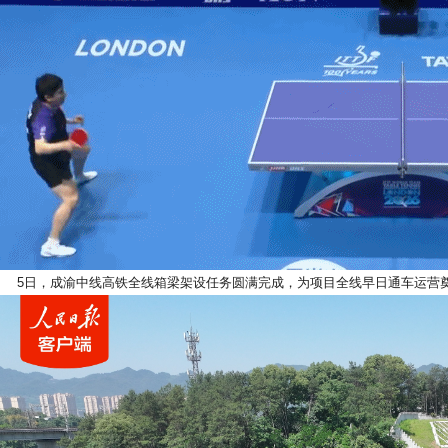
5日，成渝中线高铁全线箱梁架设任务圆满完成，为项目全线早日通车运营