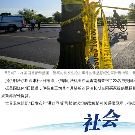
5月4日，在美国首都华盛顿，警察封锁发生枪击事件的华盛顿纪念碑附近街道。新
据伊朗法尔斯通讯社5日报道，伊朗司法机关在塞姆南省查封了22名与美国和
据美国媒体4日报道，伊拉克正为其本月装船的原油长期合同买家提供巨额折
入波斯湾深处提货。
世界卫生组织4日发布的“洪迪厄斯”号邮轮汉坦病毒疫情相关通报显示，根据