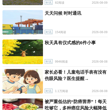
时讯
82阅读
2026-08-09
天天问候 时时通讯
时讯
154阅读
2026-08-09
秋天具有仪式感的6件小事
时讯
9946阅读
2026-08-08
家长必看！儿童电话手表有没有
伤眼风险？医生提醒→
时讯
1.1万阅读
2026-08-08
被严重低估的“防癌营养”！每天
吃够它，多种癌症风险大幅降低