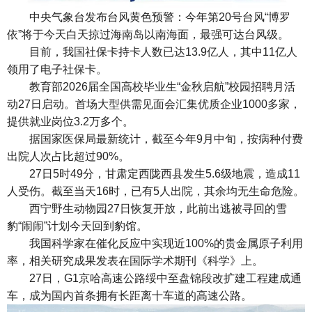
中央气象台发布台风黄色预警：今年第20号台风“博罗
依”将于今天白天掠过海南岛以南海面，最强可达台风级。
目前，我国社保卡持卡人数已达13.9亿人，其中11亿人
领用了电子社保卡。
教育部2026届全国高校毕业生“金秋启航”校园招聘月活
动27日启动。首场大型供需见面会汇集优质企业1000多家，
提供就业岗位3.2万多个。
据国家医保局最新统计，截至今年9月中旬，按病种付费
出院人次占比超过90%。
27日5时49分，甘肃定西陇西县发生5.6级地震，造成11
人受伤。截至当天16时，已有5人出院，其余均无生命危险。
西宁野生动物园27日恢复开放，此前出逃被寻回的雪
豹“闹闹”计划今天回到豹馆。
我国科学家在催化反应中实现近100%的贵金属原子利用
率，相关研究成果发表在国际学术期刊《科学》上。
27日，G1京哈高速公路绥中至盘锦段改扩建工程建成通
车，成为国内首条拥有长距离十车道的高速公路。